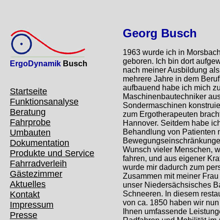
Georg Busch
1963 wurde ich in Morsbach
geboren. Ich bin dort aufg
ErgoDynamik
Busch
nach meiner Ausbildung a
mehrere Jahre in dem Beruf 
aufbauend habe ich mich z
Startseite
Maschinenbautechniker aus
Funktionsanalyse
Sondermaschinen konstruie
Beratung
zum Ergotherapeuten brach
Fahrprobe
Hannover. Seitdem habe ich
Umbauten
Behandlung von Patienten 
Bewegungseinschränkungen 
Dokumentation
Wunsch vieler Menschen, w
Produkte und Service
fahren, und aus eigener Kraf
Fahrradverleih
wurde mir dadurch zum pers
Gästezimmer
Zusammen mit meiner Frau 
Aktuelles
unser Niedersächsisches 
Kontakt
Schneeren. In diesem resta
von ca. 1850 haben wir nun 
Impressum
Ihnen umfassende Leistun
Presse