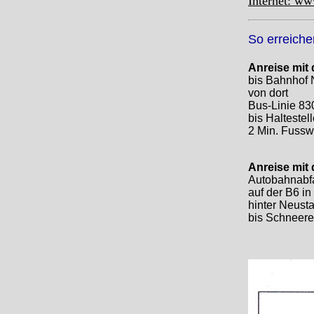
Internet: w
So erreiche
Anreise mit
bis Bahnhof 
von dort
Bus-Linie 83
bis Halteste
2 Min. Fuss
Anreise mit
Autobahnabfa
auf der B6 i
hinter Neust
bis Schneer