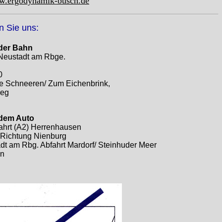
ww.ergodynamik-busch.de
n Sie uns:
 der Bahn
Neustadt am Rbge.
0
lle Schneeren/ Zum Eichenbrink,
weg
 dem Auto
hrt (A2) Herrenhausen
n Richtung Nienburg
adt am Rbg. Abfahrt Mardorf/ Steinhuder Meer
en