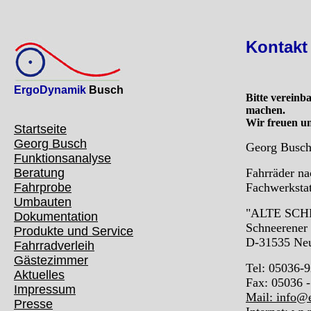
Kontakt
ErgoDynamik
Busch
Bitte vereinb
machen.
Wir freuen un
Startseite
Georg Busch
Georg Busc
Funktionsanalyse
Beratung
Fahrräder na
Fahrprobe
Fachwerkstat
Umbauten
"ALTE SCH
Dokumentation
Schneerener 
Produkte und Service
D-31535 Neu
Fahrradverleih
Gästezimmer
Tel: 05036-
Aktuelles
Fax: 05036 
Impressum
Mail: info@
Presse